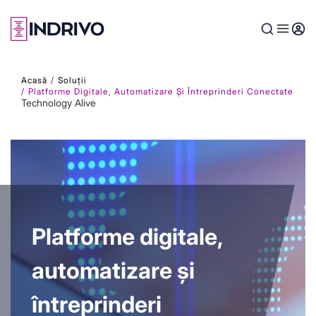
Skip
to
main
content
Acasă
Soluții
Platforme Digitale, Automatizare Și Întreprinderi Conectate
Technology Alive
Platforme digitale,
automatizare și
întreprinderi