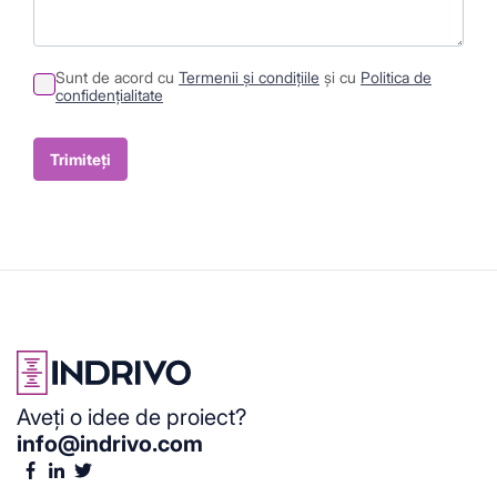
Sunt de acord cu
Termenii și condițiile
și cu
Politica de
confidențialitate
Sumit
Container
Trimiteți
Aveți o idee de proiect?
info@indrivo.com