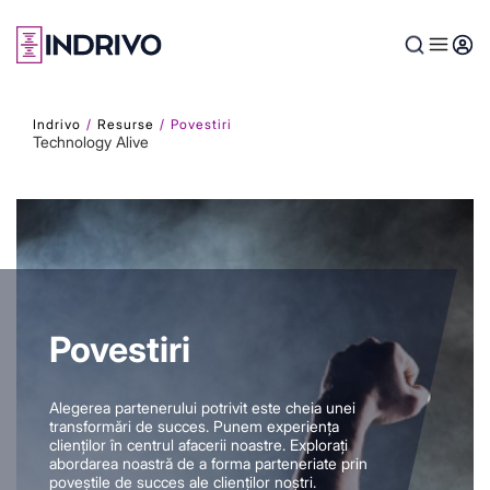
Skip
to
main
content
Indrivo
Resurse
Povestiri
Technology Alive
Povestiri
Alegerea partenerului potrivit este cheia unei
transformări de succes. Punem experiența
clienților în centrul afacerii noastre. Explorați
abordarea noastră de a forma parteneriate prin
poveștile de succes ale clienților noștri.