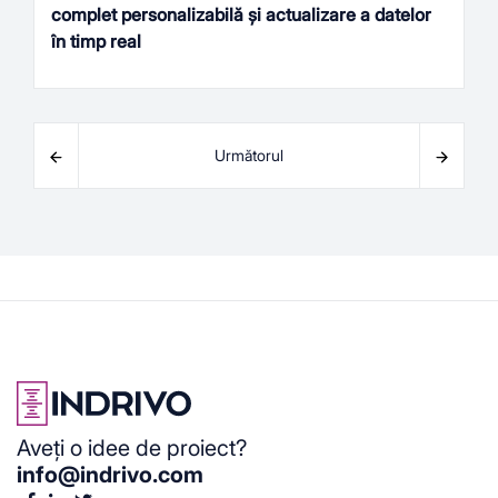
complet personalizabilă și actualizare a datelor
în timp real
Pagination
Următorul
Page
1
Page
2
Page
3
Page
4
Aveți o idee de proiect?
info@indrivo.com
Page
5